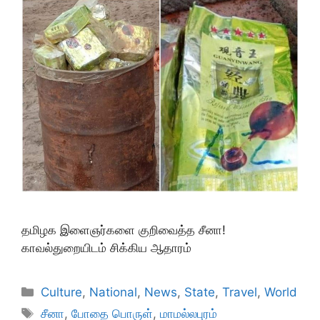
தமிழக இளைஞர்களை குறிவைத்த சீனா!
காவல்துறையிடம் சிக்கிய ஆதாரம்
Categories
Culture
,
National
,
News
,
State
,
Travel
,
World
Tags
சீனா
,
போதை பொருள்
,
மாமல்லபுரம்