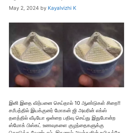
May 2, 2024
by
Kayalvizhi K
இனி இதை விற்பனை செய்தால் 10 ஆண்டுகள் சிறை!!
சமீபத்தில் இயக்குனர் மோகன் ஜி அவரின் எக்ஸ்
தளத்தில் வீடியோ ஒன்றை பதிவு செய்து இதுபோன்ற
ஸ்மோக் பிஸ்கட் உணவுகளை குழந்தைகளுக்கு
கொடுக்க வேண்டாம். இதனால் அவர்களின் உயிருக்கே