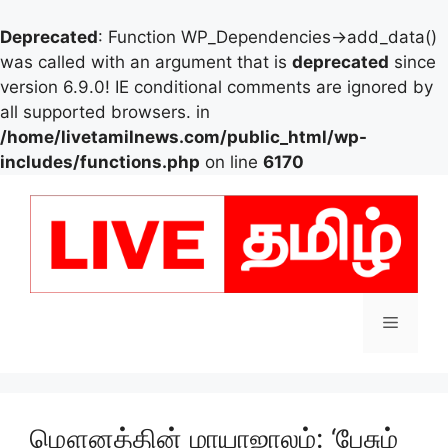
Deprecated
: Function WP_Dependencies->add_data()
was called with an argument that is
deprecated
since
version 6.9.0! IE conditional comments are ignored by
all supported browsers. in
/home/livetamilnews.com/public_html/wp-
includes/functions.php
on line
6170
Skip
to
content
Menu
மௌனத்தின் மாயாஜாலம்: ‘பேசும்