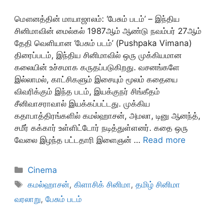
மௌனத்தின் மாயாஜாலம்: ‘பேசும் படம்’ – இந்திய
சினிமாவின் மைல்கல் 1987ஆம் ஆண்டு நவம்பர் 27ஆம்
தேதி வெளியான ‘பேசும் படம்’ (Pushpaka Vimana)
திரைப்படம், இந்திய சினிமாவில் ஒரு முக்கியமான
கலையின் உச்சமாக கருதப்படுகிறது. வசனங்களே
இல்லாமல், காட்சிகளும் இசையும் மூலம் கதையை
விவரிக்கும் இந்த படம், இயக்குநர் சிங்கீதம்
சீனிவாசராவால் இயக்கப்பட்டது. முக்கிய
கதாபாத்திரங்களில் கமல்ஹாசன், அமலா, டினு ஆனந்த்,
சமீர் கக்கார் உள்ளிட்டோர் நடித்துள்ளனர். கதை ஒரு
வேலை இழந்த பட்டதாரி இளைஞன் …
Read more
Categories
Cinema
Tags
கமல்ஹாசன்
,
கிளாசிக் சினிமா
,
தமிழ் சினிமா
வரலாறு
,
பேசும் படம்