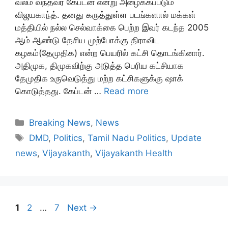
வலம் வந்தவர் கேப்டன் என்று அழைக்கப்படும்
விஜயகாந்த். தனது கருத்துள்ள படங்களால் மக்கள்
மத்தியில் நல்ல செல்வாக்கை பெற்ற இவர் கடந்த 2005
ஆம் ஆண்டு தேசிய முற்போக்கு திராவிட
கழகம்(தேமுதிக) என்ற பெயரில் கட்சி தொடங்கினார்.
அதிமுக, திமுகவிற்கு அடுத்த பெரிய கட்சியாக
தேமுதிக உருவெடுத்து மற்ற கட்சிகளுக்கு ஷாக்
கொடுத்தது. கேப்டன் …
Read more
Categories
Breaking News
,
News
Tags
DMD
,
Politics
,
Tamil Nadu Politics
,
Update
news
,
Vijayakanth
,
Vijayakanth Health
Page
Page
Page
1
2
…
7
Next
→