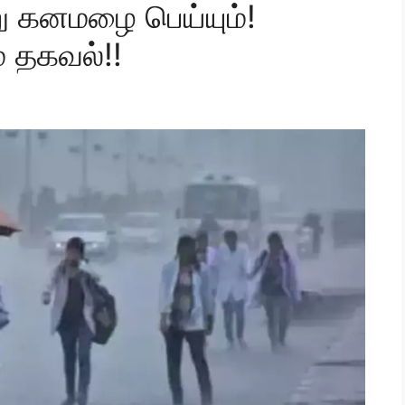
ு கனமழை பெய்யும்!
 தகவல்!!