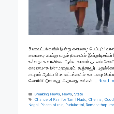
8 மாவட்டங்களில் இன்று கனமழை பெய்யும்! வா
கனமழை பெய்து வரும் நிலையில் இன்று(டிசம்பர்
உள்ளதாக வானிலை ஆய்வு மையம் தகவல் வெளியிட்
காரணமாக இராமநாதபுரம், தஞ்சாவூர், புதுக்கோட்
கடலூர் ஆகிய 8 மாவட்டங்களில் கனமழை பெய்ய
வெளியிட்டுள்ளது. அதாவது வங்கக் …
Read m
Categories
Breaking News
,
News
,
State
Tags
Chance of Rain for Tamil Nadu
,
Chennai
,
Cudd
Nagai
,
Places of rain
,
Pudukottai
,
Ramanathapura