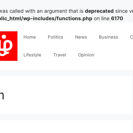
as called with an argument that is
deprecated
since ve
lic_html/wp-includes/functions.php
on line
6170
Home
Politics
News
Business
C
Lifestyle
Travel
Opinion
m