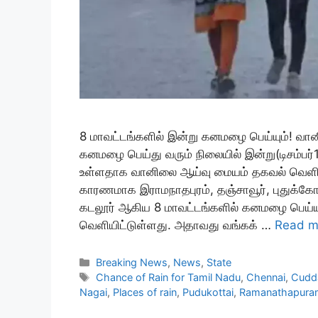
8 மாவட்டங்களில் இன்று கனமழை பெய்யும்! வா
கனமழை பெய்து வரும் நிலையில் இன்று(டிசம்பர்
உள்ளதாக வானிலை ஆய்வு மையம் தகவல் வெளியிட்
காரணமாக இராமநாதபுரம், தஞ்சாவூர், புதுக்கோட்
கடலூர் ஆகிய 8 மாவட்டங்களில் கனமழை பெய்ய
வெளியிட்டுள்ளது. அதாவது வங்கக் …
Read m
Categories
Breaking News
,
News
,
State
Tags
Chance of Rain for Tamil Nadu
,
Chennai
,
Cudd
Nagai
,
Places of rain
,
Pudukottai
,
Ramanathapura