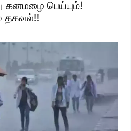
ு கனமழை பெய்யும்!
 தகவல்!!