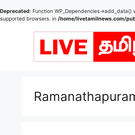
Deprecated
: Function WP_Dependencies->add_data() w
supported browsers. in
/home/livetamilnews.com/pub
Skip
to
content
Ramanathapura