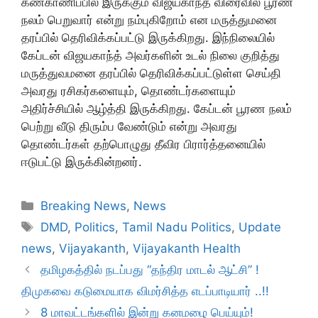
கண்காணிப்பில் இருக்கும் விஜயகாந்த் விரைவில் பூரண
நலம் பெறுவார் என்று நம்புகிறோம் என மருத்துமனை
தரப்பில் தெரிவிக்கப்பட்டு இருக்கிறது. இந்நிலையில்
கேப்டன் விஜயகாந்த் அவர்களின் உடல் நிலை குறித்து
மருத்துவமனை தரப்பில் தெரிவிக்கப்பட்டுள்ள செய்தி
அவரது ரசிகர்களையும், தொண்டர்களையும்
அதிர்ச்சியில் ஆழ்த்தி இருக்கிறது. கேப்டன் பூரண நலம்
பெற்று வீடு திரும்ப வேண்டும் என்று அவரது
தொண்டர்கள் தற்பொழுது தீவிர பிரார்த்தனையில்
ஈடுபட்டு இருக்கின்றனர்.
Categories
Breaking News
,
News
Tags
DMD
,
Politics
,
Tamil Nadu Politics
,
Update
news
,
Vijayakanth
,
Vijayakanth Health
தமிழகத்தில் நடப்பது “தந்திர மாடல் ஆட்சி” !
திமுகவை கடுமையாக விமர்சித்த எடப்பாடியார் ..!!
8 மாவட்டங்களில் இன்று கனமழை பெய்யும்!