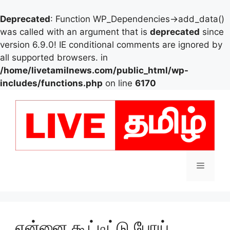
Deprecated
: Function WP_Dependencies->add_data()
was called with an argument that is
deprecated
since
version 6.9.0! IE conditional comments are ignored by
all supported browsers. in
/home/livetamilnews.com/public_html/wp-
includes/functions.php
on line
6170
Skip
to
content
Menu
என்னை கூட்டிட்டு போய்