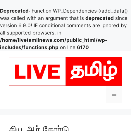
Deprecated
: Function WP_Dependencies->add_data()
was called with an argument that is
deprecated
since
version 6.9.0! IE conditional comments are ignored by
all supported browsers. in
/home/livetamilnews.com/public_html/wp-
includes/functions.php
on line
6170
Skip
to
content
Menu
கியூ ஆர் கோர்டு