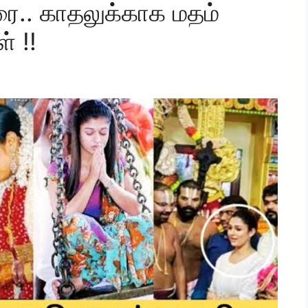
ரை.. காதலுக்காக மதம்
் !!