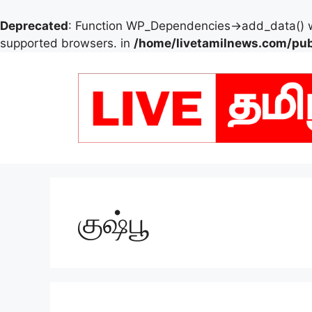
Deprecated
: Function WP_Dependencies->add_data() w
supported browsers. in
/home/livetamilnews.com/pub
Skip
to
content
குஷ்பூ