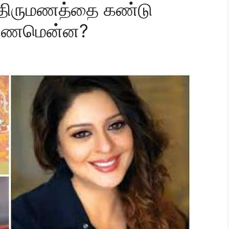
 திருமணத்தை கண்டு
காரணமென்ன?