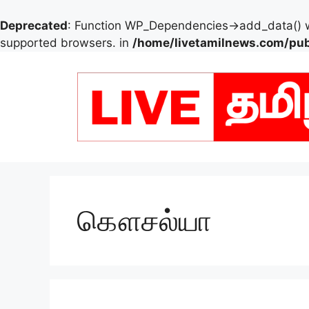
Deprecated
: Function WP_Dependencies->add_data() w
supported browsers. in
/home/livetamilnews.com/pub
Skip
to
content
கௌசல்யா