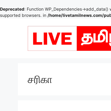
Deprecated
: Function WP_Dependencies->add_data() w
supported browsers. in
/home/livetamilnews.com/pub
Skip
to
content
சரிகா