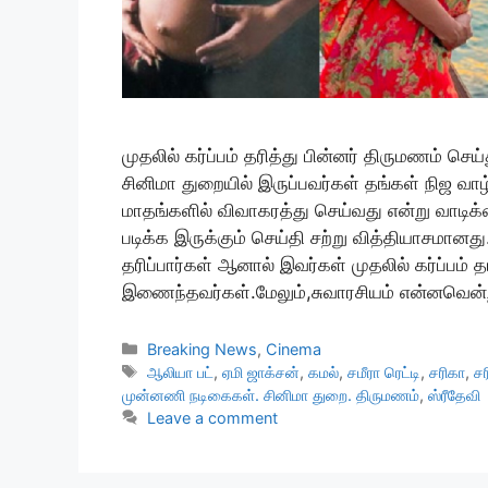
முதலில் கர்ப்பம் தரித்து பின்னர் திருமணம்
சினிமா துறையில் இருப்பவர்கள் தங்கள் நிஜ வா
மாதங்களில் விவாகரத்து செய்வது என்று வாடி
படிக்க இருக்கும் செய்தி சற்று வித்தியாசமானத
தரிப்பார்கள் ஆனால் இவர்கள் முதலில் கர்ப்பம் த
இணைந்தவர்கள்.மேலும்,சுவாரசியம் என்னவென்
Categories
Breaking News
,
Cinema
Tags
ஆலியா பட்
,
ஏமி ஜாக்சன்
,
கமல்
,
சமீரா ரெட்டி
,
சரிகா
,
சர
முன்னணி நடிகைகள். சினிமா துறை. திருமணம்
,
ஸ்ரீதேவி
Leave a comment