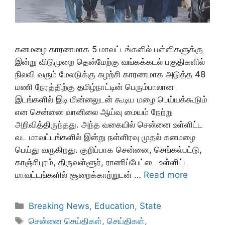
கனமழை காரணமாக 5 மாவட்டங்களில் பள்ளிகளுக்கு
இன்று விடுமுறை தென்மேற்கு வங்கக்கடல் பகுதிகளில்
நிலவி வரும் மேலடுக்கு சுழற்சி காரணமாக அடுத்த 48
மணி நேரத்திற்கு தமிழ்நாட்டின் பெரும்பாலான
இடங்களில் இடி மின்னலுடன் கூடிய மழை பெய்யக்கூடும்
என சென்னை வானிலை ஆய்வு மையம் நேற்று
அறிவித்திருந்தது. அந்த வகையில் சென்னை உள்ளிட்ட
வட மாவட்டங்களில் இன்று நள்ளிரவு முதல் கனமழை
பெய்து வருகிறது. குறிப்பாக சென்னை, செங்கல்பட்டு,
காஞ்சிபுரம், திருவள்ளூர், ராணிப்பேட்டை உள்ளிட்ட
மாவட்டங்களில் சூறைக்காற்றுடன் …
Read more
Categories
Breaking News
,
Education
,
State
Tags
சென்னை செய்திகள்
,
செய்திகள்
,