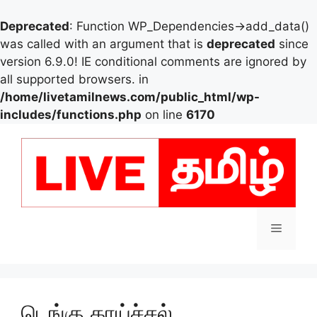
Deprecated
: Function WP_Dependencies->add_data()
was called with an argument that is
deprecated
since
version 6.9.0! IE conditional comments are ignored by
all supported browsers. in
/home/livetamilnews.com/public_html/wp-
includes/functions.php
on line
6170
Skip
to
content
Menu
டெங்கு காய்ச்சல்