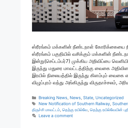
ஸ்ரீரங்கம் மக்களின் நீண்டநாள் கோரிக்கையை நி
ஸ்ரீரங்கம் பகுதியில் வசிக்கும் மக்களின் நீண
இன்று(செப்டம்பர்7) முக்கிய அறிவிப்பை வெளிய
இருந்து மதுரை மாவட்டத்திற்கு வைகை அதிவிரைவ
இரயில் நிலையத்தில் இருந்து கிளம்பும் வைகை எ
விழுப்புரம் வந்து அங்கிருந்து விருதாச்சலம், 
Categories
Breaking News
,
News
,
State
,
Uncategorized
Tags
New Notification of Southern Railway
,
Souther
திருச்சி மாவட்டம்
,
தெற்கு ரயில்வே
,
தெற்கு ரயில்வேயின் புத
Leave a comment