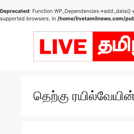
Deprecated
: Function WP_Dependencies->add_data() w
supported browsers. in
/home/livetamilnews.com/pub
Skip
to
content
தெற்கு ரயில்வேயின் 