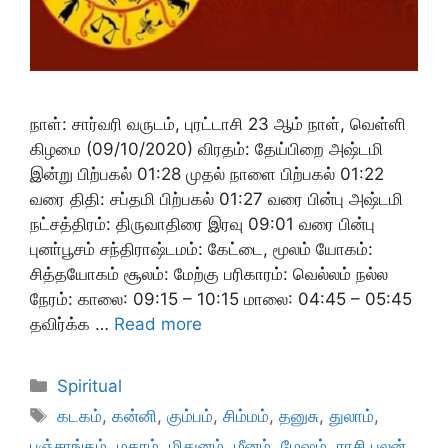
நாள்: சார்வரி வருடம், புரட்டாசி 23 ஆம் நாள், வெள்ளி
கிழமை (09/10/2020) விரதம்: தேய்பிறை அஷ்டமி
இன்று பிற்பகல் 01:28 முதல் நாளை பிற்பகல் 01:22
வரை திதி: சப்தமி பிற்பகல் 01:27 வரை பின்பு அஷ்டமி
நட்சத்திரம்: திருவாதிரை இரவு 09:01 வரை பின்பு
புனா்பூசம் சந்திராஷ்டமம்: கேட்டை, மூலம் யோகம்:
சித்தயோகம் சூலம்: மேற்கு பரிகாரம்: வெல்லம் நல்ல
நேரம்: காலை: 09:15 – 10:15 மாலை: 04:45 – 05:45
தவிர்க்க …
Read more
Categories
Spiritual
Tags
கடகம்
,
கன்னி
,
கும்பம்
,
சிம்மம்
,
தனுசு
,
துலாம்
,
பஞ்சாங்கம்
,
மகரம்
,
மிதுனம்
,
மீனம்
,
மேஷம்
,
ராசி பலன்
,