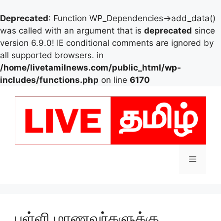
Deprecated
: Function WP_Dependencies->add_data()
was called with an argument that is
deprecated
since
version 6.9.0! IE conditional comments are ignored by
all supported browsers. in
/home/livetamilnews.com/public_html/wp-
includes/functions.php
on line
6170
Skip
to
content
Menu
பள்ளி மாணவர்களுக்கு