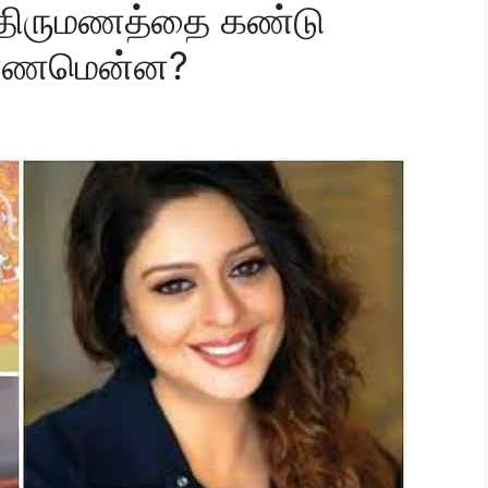
 திருமணத்தை கண்டு
காரணமென்ன?