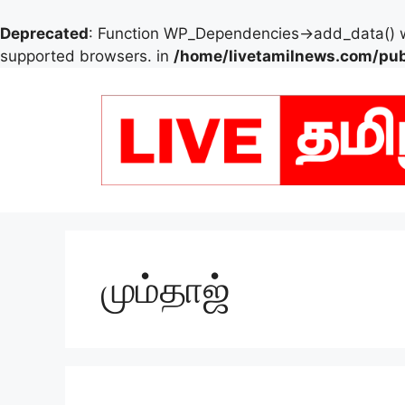
Deprecated
: Function WP_Dependencies->add_data() w
supported browsers. in
/home/livetamilnews.com/pub
Skip
to
content
மும்தாஜ்