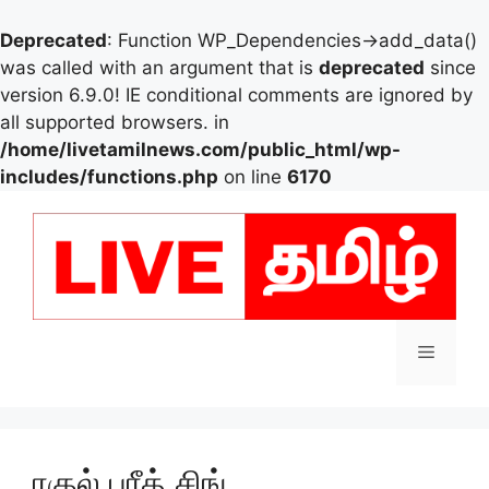
Deprecated
: Function WP_Dependencies->add_data()
was called with an argument that is
deprecated
since
version 6.9.0! IE conditional comments are ignored by
all supported browsers. in
/home/livetamilnews.com/public_html/wp-
includes/functions.php
on line
6170
Skip
to
content
Menu
ரகுல் பரீத் சிங்