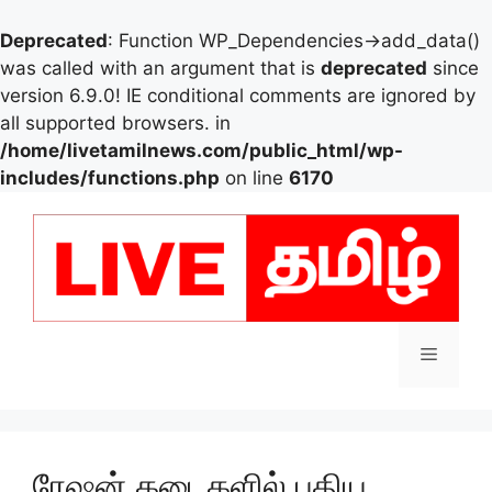
Deprecated
: Function WP_Dependencies->add_data()
was called with an argument that is
deprecated
since
version 6.9.0! IE conditional comments are ignored by
all supported browsers. in
/home/livetamilnews.com/public_html/wp-
includes/functions.php
on line
6170
Skip
to
content
Menu
ரேஷன் கடைகளில் புதிய