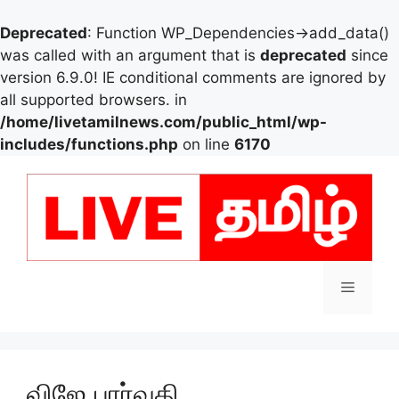
Deprecated
: Function WP_Dependencies->add_data()
was called with an argument that is
deprecated
since
version 6.9.0! IE conditional comments are ignored by
all supported browsers. in
/home/livetamilnews.com/public_html/wp-
includes/functions.php
on line
6170
Skip
to
content
Menu
விஜே பார்வதி