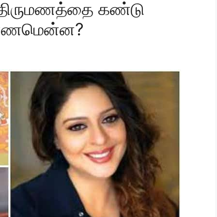
 திருமணத்தை கண்டு
காரணமென்ன?