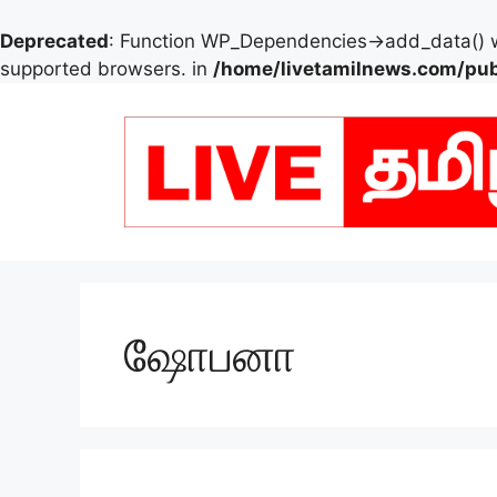
Deprecated
: Function WP_Dependencies->add_data() w
supported browsers. in
/home/livetamilnews.com/pub
Skip
to
content
ஷோபனா