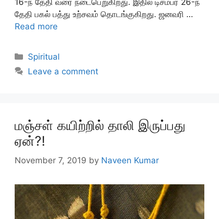
16-ந் தேதி வரை நடைபெறுகிறது. இதில் டிசம்பர் 26-ந்
தேதி பகல் பத்து உற்சவம் தொடங்குகிறது. ஜனவரி …
Read more
Categories
Spiritual
Leave a comment
மஞ்சள் கயிற்றில் தாலி இருப்பது
ஏன்?!
November 7, 2019
by
Naveen Kumar