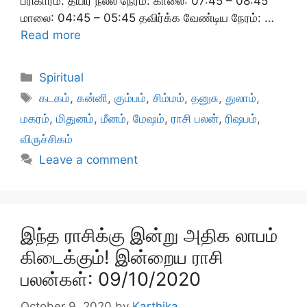
பரிகாரம்: தயிர் நல்ல நேரம்: காலை: 07:45 – 08:45
மாலை: 04:45 – 05:45 தவிர்க்க வேண்டிய நேரம்: …
Read more
Categories
Spiritual
Tags
கடகம்
,
கன்னி
,
கும்பம்
,
சிம்மம்
,
தனுசு
,
துலாம்
,
மகரம்
,
மிதுனம்
,
மீனம்
,
மேஷம்
,
ராசி பலன்
,
ரிஷபம்
,
விருச்சிகம்
Leave a comment
இந்த ராசிக்கு இன்று அதிக லாபம்
கிடைக்கும்! இன்றைய ராசி
பலன்கள்: 09/10/2020
October 9, 2020
by
Karthika