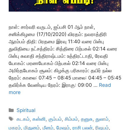
நாள்: சார்வரி வருடம், ஐப்பசி 01 ஆம் நாள்,
சனிக்கிழமை (17/10/2020) விரதம்: நவராத்திரி
ஆரம்பம் திதி: பிரதமை இரவு 11:40 வரை பின்பு
துவிதியை நட்சத்திரம்: சித்திரை பிற்பகல் 02:14 வரை
பின்பு சுவாதி சந்திராஷ்டமம்: உத்திரட்டாதி, ரேவதி
யோகம்: மரணயோகம் பிற்பகல் 02:14 வரை பின்பு
அமிர்தயோகம் சூலம்: கிழக்கு பரிகாரம்: தயிர் நல்ல
நேரம்: காலை: 07:45 – 08:45 மாலை: 04:45 – 05:45
தவிர்க்க வேண்டிய நேரம்: இராகு: 09:00 …
Read
more
Categories
Spiritual
Tags
கடகம்
,
கன்னி
,
கும்பம்
,
சிம்மம்
,
தனுசு
,
துலாம்
,
மகரம்
,
மிதுனம்
,
மீனம்
,
மேஷம்
,
ராசி பலன்
,
ரிஷபம்
,