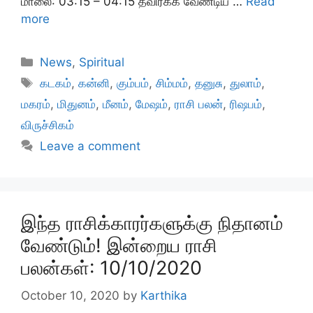
மாலை: 03:15 – 04:15 தவிர்க்க வேண்டிய …
Read
more
Categories
News
,
Spiritual
Tags
கடகம்
,
கன்னி
,
கும்பம்
,
சிம்மம்
,
தனுசு
,
துலாம்
,
மகரம்
,
மிதுனம்
,
மீனம்
,
மேஷம்
,
ராசி பலன்
,
ரிஷபம்
,
விருச்சிகம்
Leave a comment
இந்த ராசிக்காரர்களுக்கு நிதானம்
வேண்டும்! இன்றைய ராசி
பலன்கள்: 10/10/2020
October 10, 2020
by
Karthika