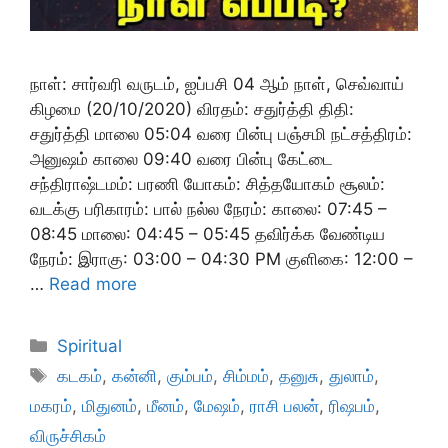
நாள்: சார்வரி வருடம், ஐப்பசி 04 ஆம் நாள், செவ்வாய்
கிழமை (20/10/2020) விரதம்: சதுர்த்தி திதி:
சதுர்த்தி மாலை 05:04 வரை பின்பு பஞ்சமி நட்சத்திரம்:
அனுஷம் காலை 09:40 வரை பின்பு கேட்டை
சந்திராஷ்டமம்: பரணி யோகம்: சித்தயோகம் சூலம்:
வடக்கு பரிகாரம்: பால் நல்ல நேரம்: காலை: 07:45 –
08:45 மாலை: 04:45 – 05:45 தவிர்க்க வேண்டிய
நேரம்: இராகு: 03:00 – 04:30 PM குளிகை: 12:00 –
…
Read more
Categories
Spiritual
Tags
கடகம்
,
கன்னி
,
கும்பம்
,
சிம்மம்
,
தனுசு
,
துலாம்
,
மகரம்
,
மிதுனம்
,
மீனம்
,
மேஷம்
,
ராசி பலன்
,
ரிஷபம்
,
விருச்சிகம்