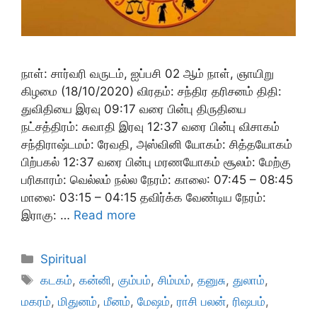
நாள்: சார்வரி வருடம், ஐப்பசி 02 ஆம் நாள், ஞாயிறு
கிழமை (18/10/2020) விரதம்: சந்திர தரிசனம் திதி:
துவிதியை இரவு 09:17 வரை பின்பு திருதியை
நட்சத்திரம்: சுவாதி இரவு 12:37 வரை பின்பு விசாகம்
சந்திராஷ்டமம்: ரேவதி, அஸ்வினி யோகம்: சித்தயோகம்
பிற்பகல் 12:37 வரை பின்பு மரணயோகம் சூலம்: மேற்கு
பரிகாரம்: வெல்லம் நல்ல நேரம்: காலை: 07:45 – 08:45
மாலை: 03:15 – 04:15 தவிர்க்க வேண்டிய நேரம்:
இராகு: …
Read more
Categories
Spiritual
Tags
கடகம்
,
கன்னி
,
கும்பம்
,
சிம்மம்
,
தனுசு
,
துலாம்
,
மகரம்
,
மிதுனம்
,
மீனம்
,
மேஷம்
,
ராசி பலன்
,
ரிஷபம்
,