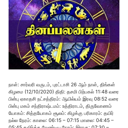
நாள்: சார்வரி வருடம், புரட்டாசி 26 ஆம் நாள், திங்கள்
கிழமை (12/10/2020) திதி: தசமி பிற்பகல் 11:48 வரை
பின்பு ஏகாதசி நட்சத்திரம்: ஆயில்யம் இரவு 08:52 வரை
பின்பு மகம் சந்திராஷ்டமம்: உத்திராடம், திருவோணம்
யோகம்: சித்தயோகம் சூலம்: கிழக்கு பரிகாரம்: தயிர்
நல்ல நேரம்: காலை: 06:15 – 07:15 மாலை: 04:45 –
05:45 தவிர்க்க வேண்டிய நேரம்: இராகு: 07:30 –