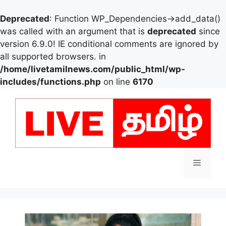
Deprecated
: Function WP_Dependencies->add_data()
was called with an argument that is
deprecated
since
version 6.9.0! IE conditional comments are ignored by
all supported browsers. in
/home/livetamilnews.com/public_html/wp-
includes/functions.php
on line
6170
Skip
to
content
Menu