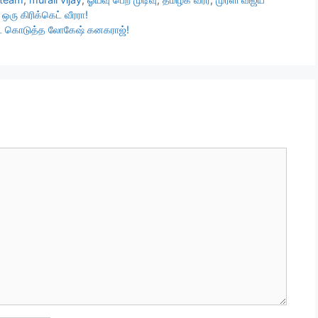
ஒரு கிரிக்கெட் வீரரா!
டேட் கொடுத்த லோகேஷ் கனகராஜ்!