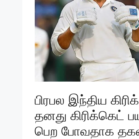
பிரபல இந்திய கிரிக
தனது கிரிக்கெட் ப
பெற போவதாக தகவ