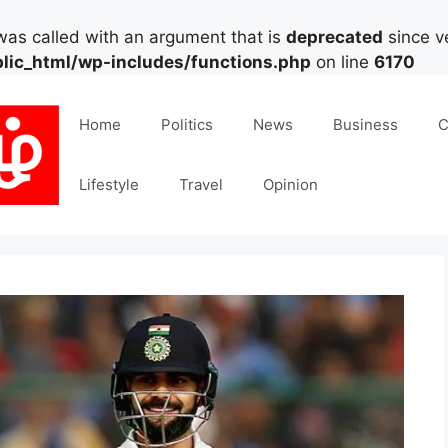
as called with an argument that is
deprecated
since ve
lic_html/wp-includes/functions.php
on line
6170
Home
Politics
News
Business
C
Lifestyle
Travel
Opinion