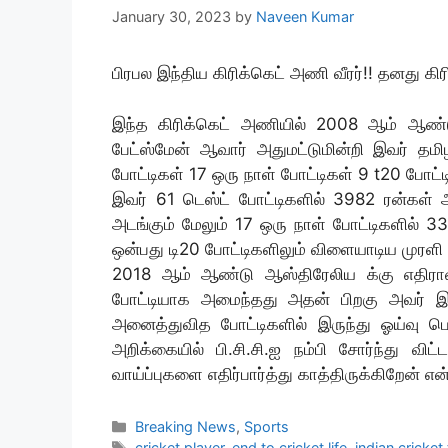
January 30, 2023
by
Naveen Kumar
பிரபல இந்திய கிரிக்கெட் அணி வீரர்!! தனது க
இந்த கிரிக்கெட் அணியில் 2008 ஆம் ஆண்
பேட்ஸ்மேன் ஆவார் அதுமட்டுமின்றி இவர் தம
போட்டிகள் 17 ஒரு நாள் போட்டிகள் 9 t20 போட்ட
இவர் 61 டெஸ்ட் போட்டிகளில் 3982 ரன்கள் 
அடங்கும் மேலும் 17 ஒரு நாள் போட்டிகளில் 3
ஒன்பது டி20 போட்டிகளிலும் விளையாடிய முரளி 
2018 ஆம் ஆண்டு ஆஸ்திரேலிய க்கு எதிரான
போட்டியாக அமைந்தது அதன் பிறகு அவர் இந
அனைத்துவித போட்டிகளில் இருந்து ஓய்வு பெ
அறிக்கையில் பி.சி.சி.ஐ நம்பி சோர்ந்து வி
வாய்ப்புகளை எதிர்பார்த்து காத்திருக்கிறேன் என
Categories
Breaking News
,
Sports
Tags
cricket player
,
end to cricket life
,
indian cricket