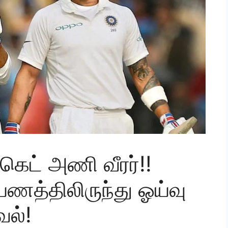
்கெட் அணி வீரர்!!
யணத்திலிருந்து ஓய்வு
ல்!