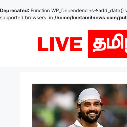
Deprecated
: Function WP_Dependencies->add_data() w
supported browsers. in
/home/livetamilnews.com/pub
Skip
to
content