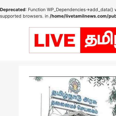
Deprecated
: Function WP_Dependencies->add_data() w
supported browsers. in
/home/livetamilnews.com/pub
Skip
to
content