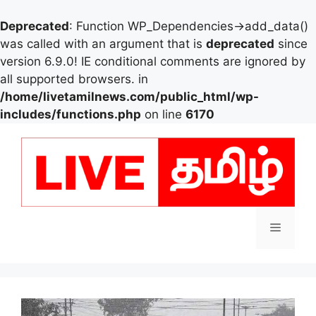
Deprecated
: Function WP_Dependencies->add_data()
was called with an argument that is
deprecated
since
version 6.9.0! IE conditional comments are ignored by
all supported browsers. in
/home/livetamilnews.com/public_html/wp-
includes/functions.php
on line
6170
Skip
to
content
Menu