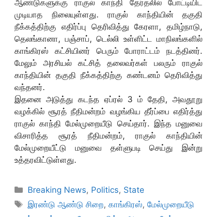
ஆண்டுகளுக்கு ராகுல் காந்தி தேர்தலில் போட்டியிட
முடியாத நிலையுள்ளது. ராகுல் காந்தியின் தகுதி
நீக்கத்திற்கு எதிர்ப்பு தெரிவித்து கேரளா, தமிழ்நாடு,
தெலங்கானா, பஞ்சாப், டெல்லி உள்ளிட்ட மாநிலங்களில்
காங்கிரஸ் கட்சியினர் பெரும் போராட்டம் நடத்தினர்.
மேலும் அரசியல் கட்சித் தலைவர்கள் பலரும் ராகுல்
காந்தியின் தகுதி நீக்கத்திற்கு கண்டனம் தெரிவித்து
வந்தனர்.
இதனை அடுத்து கடந்த ஏப்ரல் 3 ம் தேதி, அவதூறு
வழக்கில் சூரத் நீதிமன்றம் வழங்கிய தீர்ப்பை எதிர்த்து
ராகுல் காந்தி மேல்முறையீடு செய்தார். இந்த மனுவை
விசாரித்த சூரத் நீதிமன்றம், ராகுல் காந்தியின்
மேல்முறையீட்டு மனுவை தள்ளுபடி செய்து இன்று
உத்தரவிட்டுள்ளது.
Categories
Breaking News
,
Politics
,
State
Tags
இரண்டு ஆண்டு சிறை
,
காங்கிரஸ்
,
மேல்முறையீடு