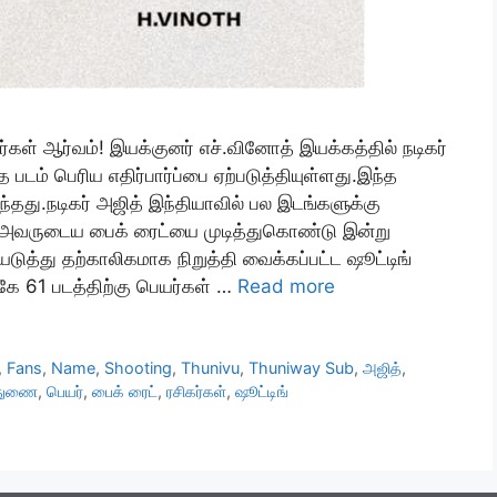
ர்கள் ஆர்வம்! இயக்குனர் எச்.வினோத் இயக்கத்தில் நடிகர்
்த படம் பெரிய எதிர்பார்ப்பை ஏற்படுத்தியுள்ளது.இந்த
ுந்தது.நடிகர் அஜித் இந்தியாவில் பல இடங்களுக்கு
ர் அவருடைய பைக் ரைட்யை முடித்துகொண்டு இன்று
ுத்து தற்காலிகமாக நிறுத்தி வைக்கப்பட்ட ஷூட்டிங்
கே 61 படத்திற்கு பெயர்கள் …
Read more
,
Fans
,
Name
,
Shooting
,
Thunivu
,
Thuniway Sub
,
அஜித்
,
துணை
,
பெயர்
,
பைக் ரைட்
,
ரசிகர்கள்
,
ஷூட்டிங்