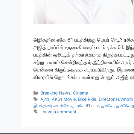
அஜித்தின் ஏகே 61 படத்திற்கு பெயர் ரெடி? ரசிக
அஜித் நடிப்பில் உருவாகி வரும் படம் ஏகே 61. இந
படத்தின் ஷூட்டிங் தற்காலிகமாக நிறுத்தப்பட்டிர
சுற்றுபயணம் சென்றிருந்தார்.இந்நிலையில் அவ
சென்னை திரும்புவதாக கூறப்படுகிறது. இதனையட
விரைவில் தொடங்கப்படவுள்ளது.மேலும் அஜித் ஏ
Categories
Breaking News
,
Cinema
Tags
Ajith
,
AK61 Movie
,
Bike Ride
,
Director H.Vinoth
இயக்குனர் எச்.வினோத்
,
ஏகே 61 படம்
,
துணிவு
,
துணிவே 
Leave a comment