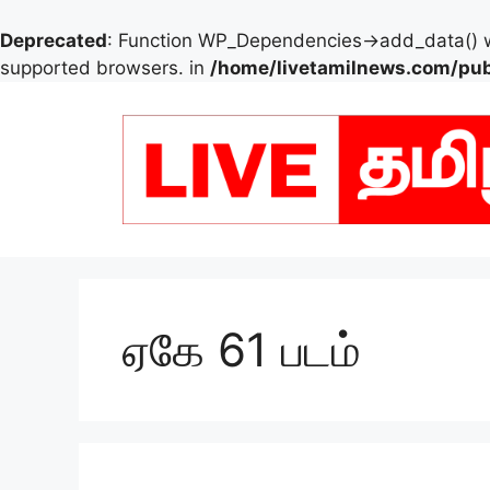
Deprecated
: Function WP_Dependencies->add_data() w
supported browsers. in
/home/livetamilnews.com/pub
Skip
to
content
ஏகே 61 படம்