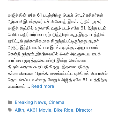
அஜித்தின் ஏகே 61 படத்திற்கு பெயர் ரெடி? ரசிகர்கள்
ஆர்வம்! இயக்குனர் எச்.வினோத் இயக்கத்தில் நடிகர்
அஜித் நடிப்பில் உருவாகி வரும் படம் ஏகே 61. இந்த படம்
பெரிய எதிர்பார்ப்பை ஏற்படுத்தியுள்ளது.இந்த படத்தின்
ஷூட்டிங் தற்காலிகமாக நிறுத்தப்பட்டிருந்தது.நடிகர்
அஜித் இந்தியாவில் பல இடங்களுக்கு சுற்றுபயணம்
சென்றிருந்தார்.இந்நிலையில் அவர் அவருடைய பைக்
ரைட்யை முடித்துகொண்டு இன்று சென்னை
திரும்புவதாக கூறப்படுகிறது. இதனையடுத்து
தற்காலிகமாக நிறுத்தி வைக்கப்பட்ட ஷூட்டிங் விரைவில்
தொடங்கப்படவுள்ளது.மேலும் அஜித் ஏகே 61 படத்திற்கு
பெயர்கள் …
Read more
Categories
Breaking News
,
Cinema
Tags
Ajith
,
AK61 Movie
,
Bike Ride
,
Director