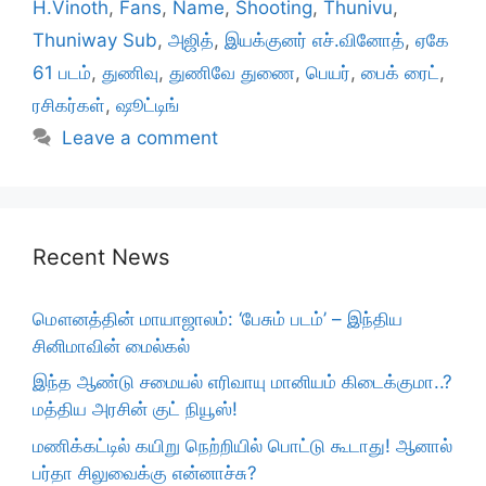
H.Vinoth
,
Fans
,
Name
,
Shooting
,
Thunivu
,
Thuniway Sub
,
அஜித்
,
இயக்குனர் எச்.வினோத்
,
ஏகே
61 படம்
,
துணிவு
,
துணிவே துணை
,
பெயர்
,
பைக் ரைட்
,
ரசிகர்கள்
,
ஷூட்டிங்
Leave a comment
Recent News
மௌனத்தின் மாயாஜாலம்: ‘பேசும் படம்’ – இந்திய
சினிமாவின் மைல்கல்
இந்த ஆண்டு சமையல் எரிவாயு மானியம் கிடைக்குமா..?
மத்திய அரசின் குட் நியூஸ்!
மணிக்கட்டில் கயிறு நெற்றியில் பொட்டு கூடாது! ஆனால்
பர்தா சிலுவைக்கு என்னாச்சு?