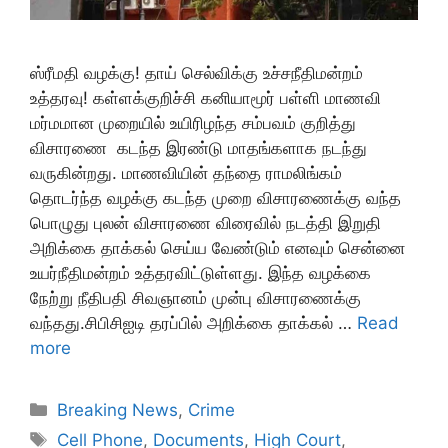
ஸ்ரீமதி வழக்கு! தாய் செல்விக்கு உச்சநீதிமன்றம்
உத்தரவு! கள்ளக்குறிச்சி கனியாமூர் பள்ளி மாணவி
மர்மமான முறையில் உயிரிழந்த சம்பவம் குறித்து
விசாரணை கடந்த இரண்டு மாதங்களாக நடந்து
வருகின்றது. மாணவியின் தந்தை ராமலிங்கம்
தொடர்ந்த வழக்கு கடந்த முறை விசாரணைக்கு வந்த
பொழுது புலன் விசாரணை விரைவில் நடத்தி இறுதி
அறிக்கை தாக்கல் செய்ய வேண்டும் எனவும் சென்னை
உயர்நீதிமன்றம் உத்தரவிட்டுள்ளது. இந்த வழக்கை
நேற்று நீதிபதி சிவஞானம் முன்பு விசாரணைக்கு
வந்தது.சிபிசிஐடி தரப்பில் அறிக்கை தாக்கல் …
Read
more
Categories
Breaking News
,
Crime
Tags
Cell Phone
,
Documents
,
High Court
,