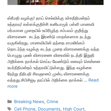
ஸ்ரீமதி வழக்கு! தாய் செல்விக்கு உச்சநீதிமன்றம்
உத்தரவு! கள்ளக்குறிச்சி கனியாமூர் பள்ளி மாணவி
மர்மமான முறையில் உயிரிழந்த சம்பவம் குறித்து
விசாரணை கடந்த இரண்டு மாதங்களாக நடந்து
வருகின்றது. மாணவியின் தந்தை ராமலிங்கம்
தொடர்ந்த வழக்கு கடந்த முறை விசாரணைக்கு வந்த
பொழுது புலன் விசாரணை விரைவில் நடத்தி இறுதி
அறிக்கை தாக்கல் செய்ய வேண்டும் எனவும் சென்னை
உயர்நீதிமன்றம் உத்தரவிட்டுள்ளது. இந்த வழக்கை
நேற்று நீதிபதி சிவஞானம் முன்பு விசாரணைக்கு
வந்தது.சிபிசிஐடி தரப்பில் அறிக்கை தாக்கல் …
Read
more
Categories
Breaking News
,
Crime
Tags
Cell Phone
,
Documents
,
High Court
,