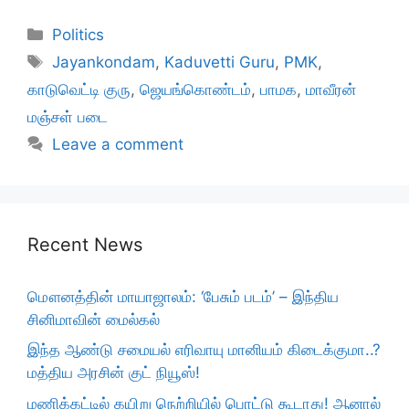
Categories
Politics
Tags
Jayankondam
,
Kaduvetti Guru
,
PMK
,
காடுவெட்டி குரு
,
ஜெயங்கொண்டம்
,
பாமக
,
மாவீரன்
மஞ்சள் படை
Leave a comment
Recent News
மௌனத்தின் மாயாஜாலம்: ‘பேசும் படம்’ – இந்திய
சினிமாவின் மைல்கல்
இந்த ஆண்டு சமையல் எரிவாயு மானியம் கிடைக்குமா..?
மத்திய அரசின் குட் நியூஸ்!
மணிக்கட்டில் கயிறு நெற்றியில் பொட்டு கூடாது! ஆனால்