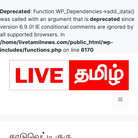
Deprecated
: Function WP_Dependencies->add_data()
was called with an argument that is
deprecated
since
version 6.9.0! IE conditional comments are ignored by
all supported browsers. in
/home/livetamilnews.com/public_html/wp-
includes/functions.php
on line
6170
Skip
to
content
Menu
காடுவெட்டி குரு