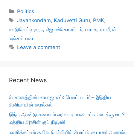
Categories
Politics
Tags
Jayankondam
,
Kaduvetti Guru
,
PMK
,
காடுவெட்டி குரு
,
ஜெயங்கொண்டம்
,
பாமக
,
மாவீரன்
மஞ்சள் படை
Leave a comment
Recent News
மௌனத்தின் மாயாஜாலம்: ‘பேசும் படம்’ – இந்திய
சினிமாவின் மைல்கல்
இந்த ஆண்டு சமையல் எரிவாயு மானியம் கிடைக்குமா..?
மத்திய அரசின் குட் நியூஸ்!
மணிக்கட்டில் கயிறு நெற்றியில் பொட்டு கூடாது! ஆனால்