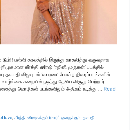
 டும் டும்!! பள்ளி காலத்தில் இருந்து காதலித்து வருவதாக
ிமுகமான கீர்த்தி சுரேஷ் ‘ரஜினி முருகன்’ படத்தில்
்பு தளபதி விஜயுடன் ‘பைரவா’ போன்ற திரைப்படங்களில்
 வாழ்க்கை கதையில் நடித்து தேசிய விருது பெற்றார்.
அனைத்து மொழிகள் படங்களிலும் அதிகம் நடித்து …
Read
l love
,
கீர்த்தி சுரேஷ்சுக்கும் ரிசார்ட் ஓனருக்கும்
,
தளபதி