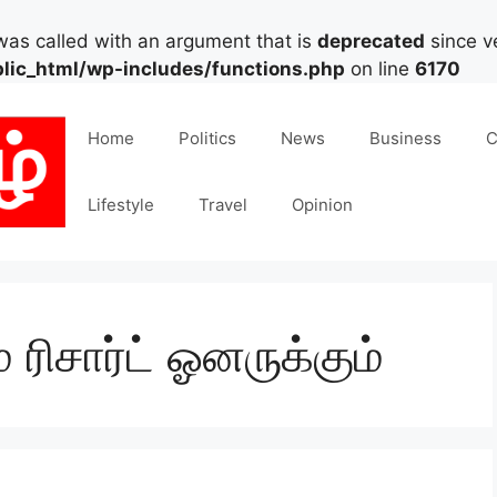
as called with an argument that is
deprecated
since ve
lic_html/wp-includes/functions.php
on line
6170
Home
Politics
News
Business
C
Lifestyle
Travel
Opinion
ம் ரிசார்ட் ஓனருக்கும்