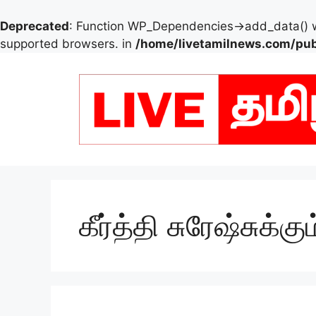
Deprecated
: Function WP_Dependencies->add_data() w
supported browsers. in
/home/livetamilnews.com/pub
Skip
to
content
கீர்த்தி சுரேஷ்சுக்கு