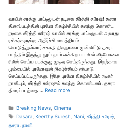
வாயில் சரக்கு பாட்டிலுடன் நடிகை கீர்த்தி சுரேஷ்! தசரா
திரைப்படத்தின் புரமோ நிகழ்ச்சியில் கலந்து கொண்ட
நடிகை கீர்த்தி சுரேஷ் வாயில் சரக்கு பாட்டிலுடன் அவரது
ரசிகர்களுக்கு அதிர்ச்சி வைத்தியம்
கொடுத்துள்ளார்.உகாதி திருநாளை முன்னிட்டு தசரா
படத்தில் இருந்து தூம் தாம் என்கிற பாடலின் வீடியோவை
ரிலீஸ் செய்ய படக்குழு முடிவு செய்திருந்தது. இதற்காக
மும்பையில் புரமோஷன் நிகழ்ச்சியும் ஏற்பாடு
செய்யப்பட்டிருந்தது. இந்த புரமோ நிகழ்ச்சியில் நடிகர்
நானியும், கீர்த்தி சுரேஷும் கலந்து கொண்டனர். தசரா
திரைப்படத்தை …
Read more
Categories
Breaking News
,
Cinema
Tags
Dasara
,
Keerthy Suresh
,
Nani
,
கீர்த்தி சுரேஷ்
,
தசரா
,
நானி