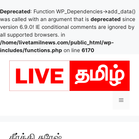
Deprecated
: Function WP_Dependencies->add_data()
was called with an argument that is
deprecated
since
version 6.9.0! IE conditional comments are ignored by
all supported browsers. in
/home/livetamilnews.com/public_html/wp-
includes/functions.php
on line
6170
Skip
to
content
Menu
கீர்த்தி சுரேஷ்