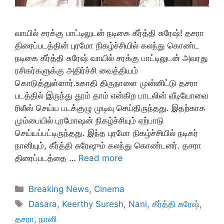
வாயில் சரக்கு பாட்டிலுடன் நடிகை கீர்த்தி சுரேஷ்! தசரா
திரைப்படத்தின் புரமோ நிகழ்ச்சியில் கலந்து கொண்ட
நடிகை கீர்த்தி சுரேஷ் வாயில் சரக்கு பாட்டிலுடன் அவரது
ரசிகர்களுக்கு அதிர்ச்சி வைத்தியம்
கொடுத்துள்ளார்.உகாதி திருநாளை முன்னிட்டு தசரா
படத்தில் இருந்து தூம் தாம் என்கிற பாடலின் வீடியோவை
ரிலீஸ் செய்ய படக்குழு முடிவு செய்திருந்தது. இதற்காக
மும்பையில் புரமோஷன் நிகழ்ச்சியும் ஏற்பாடு
செய்யப்பட்டிருந்தது. இந்த புரமோ நிகழ்ச்சியில் நடிகர்
நானியும், கீர்த்தி சுரேஷும் கலந்து கொண்டனர். தசரா
திரைப்படத்தை …
Read more
Categories
Breaking News
,
Cinema
Tags
Dasara
,
Keerthy Suresh
,
Nani
,
கீர்த்தி சுரேஷ்
,
தசரா
,
நானி