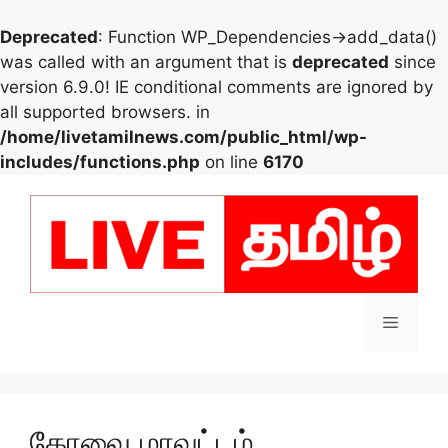
Deprecated
: Function WP_Dependencies->add_data()
was called with an argument that is
deprecated
since
version 6.9.0! IE conditional comments are ignored by
all supported browsers. in
/home/livetamilnews.com/public_html/wp-
includes/functions.php
on line
6170
Skip
to
content
Menu
கோவை மாவட்டம்