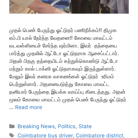
முதல் பெண் பேருந்து ஓட்டுநர் பணிநீக்கம்!! திமுக
எம்.பி யால் நேர்ந்த வேதனை!! கோவை மாவட்டம்
வடவள்ளியைச் சேர்ந்த ஷர்மிளா. இவர் தந்தையை
பார்த்து முதலில் ஆட்டோ ஓட்டுநராக ஆசைப்பட்டார்.
அதன் பிறகு தந்தையிடம் கற்றுக்கொண்டு ஆட்டோ
மற்றும் கால் டாக்ஸி ஓட்டுநராகவும் இருந்துள்ளார்.
மேலும் இவர் கனரக வாகனங்கள் ஓட்டுநர் உரிமம்
பெற்றுள்ளார். அதனையடுத்து கோவை மாவட்ட
தனியார் பேருந்தை இயக்க வாய்ப்பு கிடைத்தது. அதன்
மூலம் கோவை மாவட்டம் முதல் பெண் பேருந்து ஓட்டுநர்
…
Read more
Categories
Breaking News
,
Politics
,
State
Tags
Coimbatore bus driver
,
Coimbatore district
,