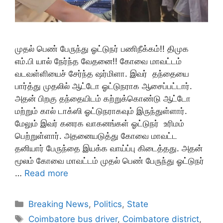
முதல் பெண் பேருந்து ஓட்டுநர் பணிநீக்கம்!! திமுக
எம்.பி யால் நேர்ந்த வேதனை!! கோவை மாவட்டம்
வடவள்ளியைச் சேர்ந்த ஷர்மிளா. இவர் தந்தையை
பார்த்து முதலில் ஆட்டோ ஓட்டுநராக ஆசைப்பட்டார்.
அதன் பிறகு தந்தையிடம் கற்றுக்கொண்டு ஆட்டோ
மற்றும் கால் டாக்ஸி ஓட்டுநராகவும் இருந்துள்ளார்.
மேலும் இவர் கனரக வாகனங்கள் ஓட்டுநர் உரிமம்
பெற்றுள்ளார். அதனையடுத்து கோவை மாவட்ட
தனியார் பேருந்தை இயக்க வாய்ப்பு கிடைத்தது. அதன்
மூலம் கோவை மாவட்டம் முதல் பெண் பேருந்து ஓட்டுநர்
…
Read more
Categories
Breaking News
,
Politics
,
State
Tags
Coimbatore bus driver
,
Coimbatore district
,