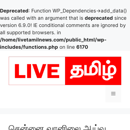
Deprecated
: Function WP_Dependencies->add_data()
was called with an argument that is
deprecated
since
version 6.9.0! IE conditional comments are ignored by
all supported browsers. in
/home/livetamilnews.com/public_html/wp-
includes/functions.php
on line
6170
Skip
to
content
Menu
சென்னை வானிலை ஆய்வு