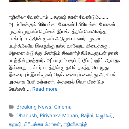
ரஜினிலா வேண்டாம் …தனுஷ் தான் வேண்டும்…….
அடம்பிடிக்கும் பிரியங்கா மோகன்!! பிரியங்கா மோகன்
முதன் முதலில் நெல்சன் இயக்கத்தில் வெளிவந்த
டாக்டர் படத்தின் மூலம் அறிமுகமானார். முதல்
படத்திலேயே இவருக்கு நல்ல வரவேற்பு கிடைத்தது.
அதனை அடுத்து மீண்டும் சிவகார்த்திகேயனுடன் தான்
படத்தில் நடித்தார். அப்படமும் சூப்பர் டூப்பர் ஹிட் ஆனது.
இவ்வாறு டாக்டர் படத்தில் முதலில் நடித்த பொழுது
இவரையும் இயக்குனர் நெல்சனையும் வைத்து அரசியல்
புரசலாக பேசி உள்ளனர். அதனால் இவர் மீண்டும்
நெல்சன் …
Read more
Categories
Breaking News
,
Cinema
Tags
Dhanush
,
Piriyanka Mohan
,
Rajini
,
ஜெயிலர்
,
தனுஷ்
,
பிரியங்கா மோகன்
,
ரஜினிகாந்த்