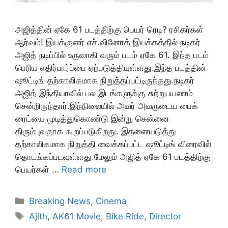
அஜித்தின் ஏகே 61 படத்திற்கு பெயர் ரெடி? ரசிகர்கள்
ஆர்வம்! இயக்குனர் எச்.வினோத் இயக்கத்தில் நடிகர்
அஜித் நடிப்பில் உருவாகி வரும் படம் ஏகே 61. இந்த படம்
பெரிய எதிர்பார்ப்பை ஏற்படுத்தியுள்ளது.இந்த படத்தின்
ஷூட்டிங் தற்காலிகமாக நிறுத்தப்பட்டிருந்தது.நடிகர்
அஜித் இந்தியாவில் பல இடங்களுக்கு சுற்றுபயணம்
சென்றிருந்தார்.இந்நிலையில் அவர் அவருடைய பைக்
ரைட்யை முடித்துகொண்டு இன்று சென்னை
திரும்புவதாக கூறப்படுகிறது. இதனையடுத்து
தற்காலிகமாக நிறுத்தி வைக்கப்பட்ட ஷூட்டிங் விரைவில்
தொடங்கப்படவுள்ளது.மேலும் அஜித் ஏகே 61 படத்திற்கு
பெயர்கள் …
Read more
Categories
Breaking News
,
Cinema
Tags
Ajith
,
AK61 Movie
,
Bike Ride
,
Director