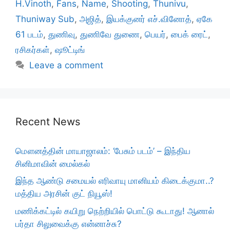
H.Vinoth
,
Fans
,
Name
,
Shooting
,
Thunivu
,
Thuniway Sub
,
அஜித்
,
இயக்குனர் எச்.வினோத்
,
ஏகே
61 படம்
,
துணிவு
,
துணிவே துணை
,
பெயர்
,
பைக் ரைட்
,
ரசிகர்கள்
,
ஷூட்டிங்
Leave a comment
Recent News
மௌனத்தின் மாயாஜாலம்: ‘பேசும் படம்’ – இந்திய
சினிமாவின் மைல்கல்
இந்த ஆண்டு சமையல் எரிவாயு மானியம் கிடைக்குமா..?
மத்திய அரசின் குட் நியூஸ்!
மணிக்கட்டில் கயிறு நெற்றியில் பொட்டு கூடாது! ஆனால்
பர்தா சிலுவைக்கு என்னாச்சு?