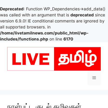
Deprecated
: Function WP_Dependencies->add_data()
was called with an argument that is
deprecated
since
version 6.9.0! IE conditional comments are ignored by
all supported browsers. in
/home/livetamilnews.com/public_html/wp-
includes/functions.php
on line
6170
Skip
to
content
Menu
நாள்பட்ட குடல் கழிவுகள்