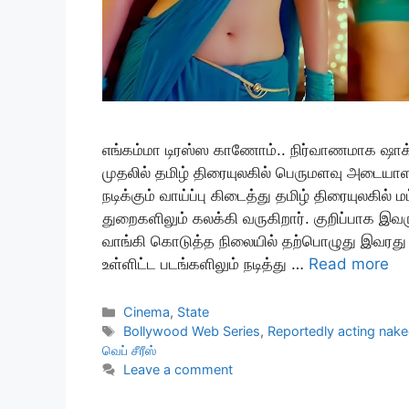
எங்கம்மா டிரஸ்ஸ காணோம்.. நிர்வாணமாக ஷாக் 
முதலில் தமிழ் திரையுலகில் பெருமளவு அடையாள
நடிக்கும் வாய்ப்பு கிடைத்து தமிழ் திரையுலகில
துறைகளிலும் கலக்கி வருகிறார். குறிப்பாக இவர
வாங்கி கொடுத்த நிலையில் தற்பொழுது இவரது ப
உள்ளிட்ட படங்களிலும் நடித்து …
Read more
Categories
Cinema
,
State
Tags
Bollywood Web Series
,
Reportedly acting nak
வெப் சீரீஸ்
Leave a comment