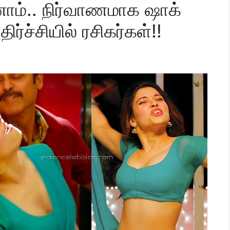
ோம்.. நிர்வாணமாக ஷாக்
்ச்சியில் ரசிகர்கள்!!