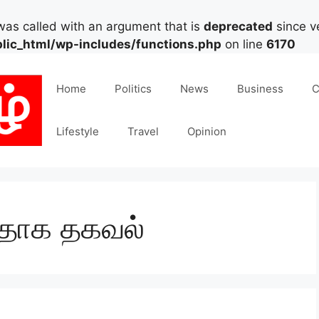
as called with an argument that is
deprecated
since ve
lic_html/wp-includes/functions.php
on line
6170
Home
Politics
News
Business
C
Lifestyle
Travel
Opinion
பதாக தகவல்