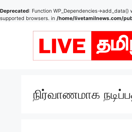
Deprecated
: Function WP_Dependencies->add_data() w
supported browsers. in
/home/livetamilnews.com/pub
Skip
to
content
நிர்வாணமாக நடிப்