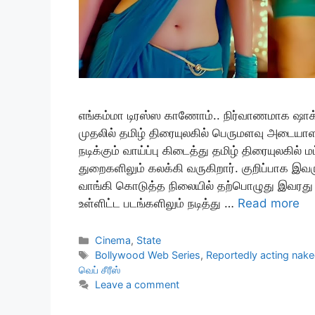
எங்கம்மா டிரஸ்ஸ காணோம்.. நிர்வாணமாக ஷாக் 
முதலில் தமிழ் திரையுலகில் பெருமளவு அடையாள
நடிக்கும் வாய்ப்பு கிடைத்து தமிழ் திரையுலகில
துறைகளிலும் கலக்கி வருகிறார். குறிப்பாக இவர
வாங்கி கொடுத்த நிலையில் தற்பொழுது இவரது ப
உள்ளிட்ட படங்களிலும் நடித்து …
Read more
Categories
Cinema
,
State
Tags
Bollywood Web Series
,
Reportedly acting nak
வெப் சீரீஸ்
Leave a comment