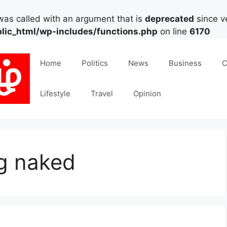
as called with an argument that is
deprecated
since ve
lic_html/wp-includes/functions.php
on line
6170
Home
Politics
News
Business
C
Lifestyle
Travel
Opinion
ng naked