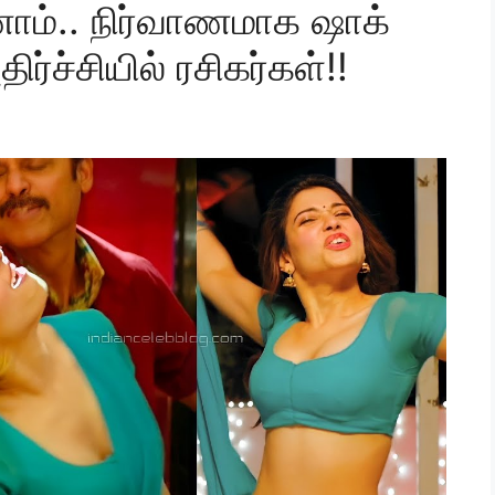
ோம்.. நிர்வாணமாக ஷாக்
்ச்சியில் ரசிகர்கள்!!