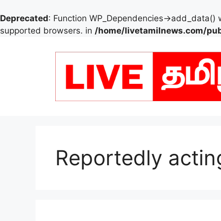
Deprecated
: Function WP_Dependencies->add_data() w
supported browsers. in
/home/livetamilnews.com/pub
Skip
to
content
Reportedly acti