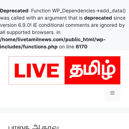
Deprecated
: Function WP_Dependencies->add_data()
was called with an argument that is
deprecated
since
version 6.9.0! IE conditional comments are ignored by
all supported browsers. in
/home/livetamilnews.com/public_html/wp-
includes/functions.php
on line
6170
Skip
to
content
Menu
பாஜக ஆதரவு