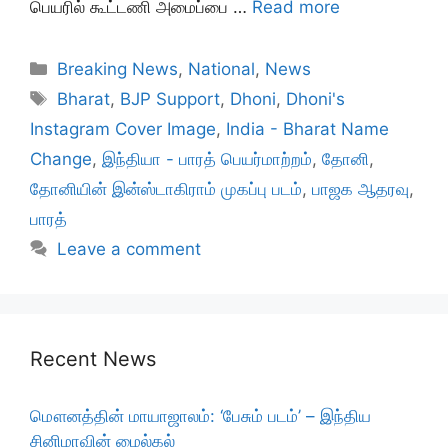
பெயரில் கூட்டணி அமைப்பை …
Read more
Categories
Breaking News
,
National
,
News
Tags
Bharat
,
BJP Support
,
Dhoni
,
Dhoni's
Instagram Cover Image
,
India - Bharat Name
Change
,
இந்தியா - பாரத் பெயர்மாற்றம்
,
தோனி
,
தோனியின் இன்ஸ்டாகிராம் முகப்பு படம்
,
பாஜக ஆதரவு
,
பாரத்
Leave a comment
Recent News
மௌனத்தின் மாயாஜாலம்: ‘பேசும் படம்’ – இந்திய
சினிமாவின் மைல்கல்