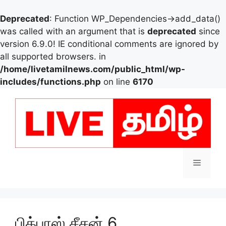
Deprecated
: Function WP_Dependencies->add_data()
was called with an argument that is
deprecated
since
version 6.9.0! IE conditional comments are ignored by
all supported browsers. in
/home/livetamilnews.com/public_html/wp-
includes/functions.php
on line
6170
Skip
to
content
Menu
பிக்பாஸ் சீசன் 6