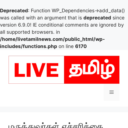
Deprecated
: Function WP_Dependencies->add_data()
was called with an argument that is
deprecated
since
version 6.9.0! IE conditional comments are ignored by
all supported browsers. in
/home/livetamilnews.com/public_html/wp-
includes/functions.php
on line
6170
Skip
to
content
Menu
மருத்துவர்கள் எச்சரிக்கை