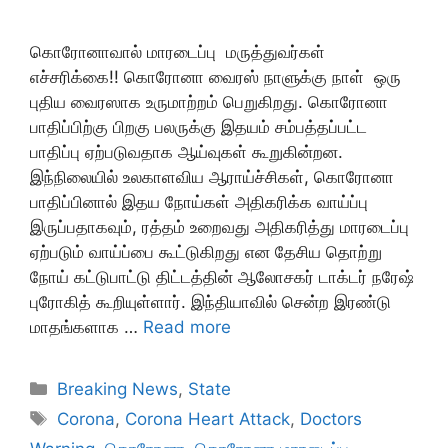
கொரோனாவால் மாரடைப்பு மருத்துவர்கள்
எச்சரிக்கை!! கொரோனா வைரஸ் நாளுக்கு நாள் ஒரு
புதிய வைரஸாக உருமாற்றம் பெறுகிறது. கொரோனா
பாதிப்பிற்கு பிறகு பலருக்கு இதயம் சம்பத்தப்பட்ட
பாதிப்பு ஏற்படுவதாக ஆய்வுகள் கூறுகின்றன.
இந்நிலையில் உலகாளவிய ஆராய்ச்சிகள், கொரோனா
பாதிப்பினால் இதய நோய்கள் அதிகரிக்க வாய்ப்பு
இருப்பதாகவும், ரத்தம் உறைவது அதிகரித்து மாரடைப்பு
ஏற்படும் வாய்ப்பை கூட்டுகிறது என தேசிய தொற்று
நோய் கட்டுபாட்டு திட்டத்தின் ஆலோசகர் டாக்டர் நரேஷ்
புரோகித் கூறியுள்ளார். இந்தியாவில் சென்ற இரண்டு
மாதங்களாக …
Read more
Categories
Breaking News
,
State
Tags
Corona
,
Corona Heart Attack
,
Doctors